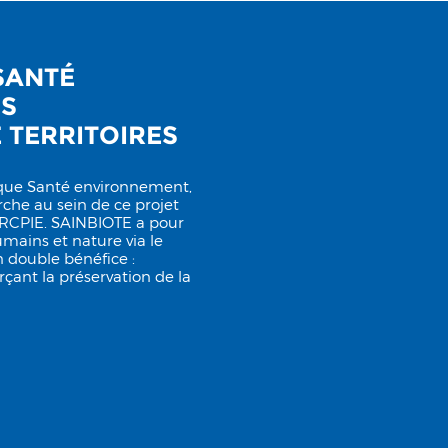
 SANTÉ
NS
É TERRITOIRES
ique Santé environnement,
che au sein de ce projet
’URCPIE. SAINBIOTE a pour
humains et nature via le
n double bénéfice :
çant la préservation de la