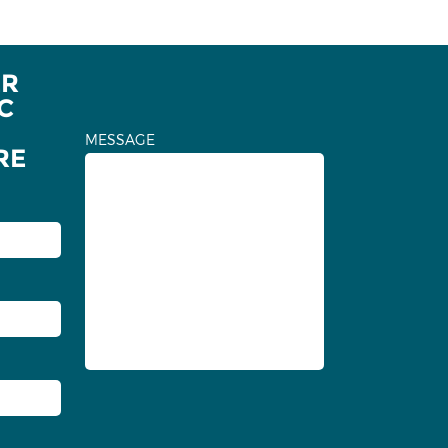
ER
C
MESSAGE
RE